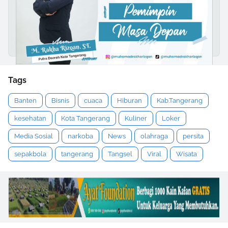
Tags
Banten
Bisnis
cuaca
Hiburan
Kab.Tangerang
kesehatan
Kota Tangerang
Kuliner
Loker
Media Sosial
narkoba
News
olahraga
persita
sepakbola
tangerang
Tangsel
Viral
Wisata