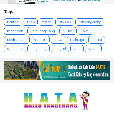
Tags
Banten
Bisnis
cuaca
Hiburan
Kab.Tangerang
kesehatan
Kota Tangerang
Kuliner
Loker
Media Sosial
narkoba
News
olahraga
persita
sepakbola
tangerang
Tangsel
Viral
Wisata