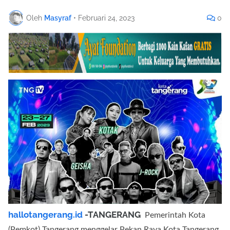
Oleh
Masyraf
•
Februari 24, 2023
0
hallotangerang.id
-TANGERANG
Pemerintah Kota
(Pemkot) Tangerang menggelar Pekan Raya Kota Tangerang