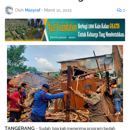
Oleh
Masyraf
•
Maret 10, 2023
0
TANGERANG
-
Sudah tiga kali menerima program bedah