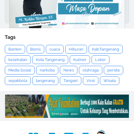
Tags
Banten
Bisnis
cuaca
Hiburan
Kab.Tangerang
kesehatan
Kota Tangerang
Kuliner
Loker
Media Sosial
narkoba
News
olahraga
persita
sepakbola
tangerang
Tangsel
Viral
Wisata