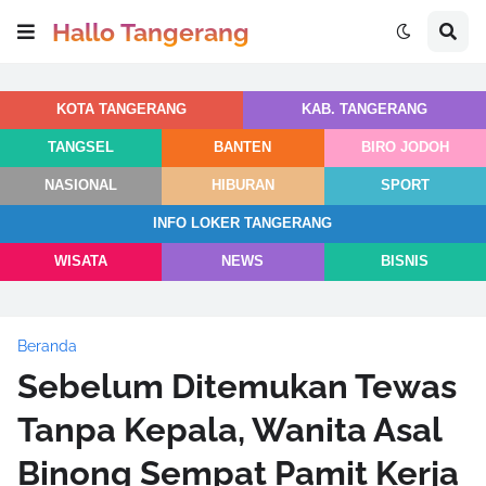
Hallo Tangerang
KOTA TANGERANG
KAB. TANGERANG
TANGSEL
BANTEN
BIRO JODOH
NASIONAL
HIBURAN
SPORT
INFO LOKER TANGERANG
WISATA
NEWS
BISNIS
Beranda
Sebelum Ditemukan Tewas
Tanpa Kepala, Wanita Asal
Binong Sempat Pamit Kerja