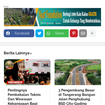
Iklan
Facebook
Share
Berita Lainnya
Pentingnya
3 Pengembang Besar
Pembekalan Teknis
di Tangerang Bangun
Dan Wawasan
Jalan Penghubung
Kebangsaan Bagi
BSD City-Gading