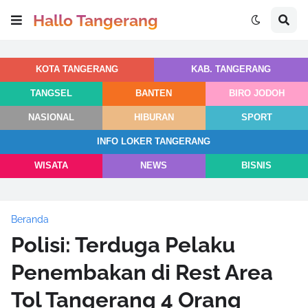
Hallo Tangerang
KOTA TANGERANG
KAB. TANGERANG
TANGSEL
BANTEN
BIRO JODOH
NASIONAL
HIBURAN
SPORT
INFO LOKER TANGERANG
WISATA
NEWS
BISNIS
Beranda
Polisi: Terduga Pelaku
Penembakan di Rest Area
Tol Tangerang 4 Orang