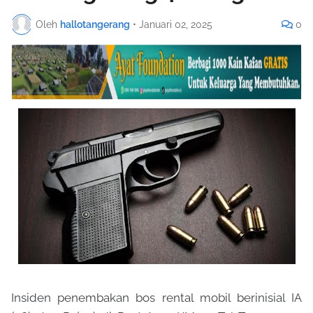
Oleh
hallotangerang
•
Januari 02, 2025
0
Insiden penembakan bos rental mobil berinisial IA