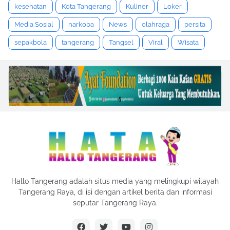
kesehatan
Kota Tangerang
Kuliner
Loker
Media Sosial
narkoba
News
olahraga
persita
sepakbola
tangerang
Tangsel
Viral
Wisata
Hallo Tangerang adalah situs media yang melingkupi wilayah
Tangerang Raya, di isi dengan artikel berita dan informasi
seputar Tangerang Raya.