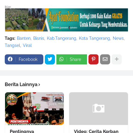
Iklan
Tags:
Banten
Bisnis
Kab.Tangerang
Kota Tangerang
News
Tangsel
Viral
Facebook
Share
Berita Lainnya
Pentingnya
Video: Cerita Korban