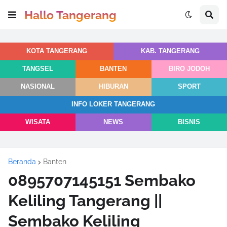
Hallo Tangerang
KOTA TANGERANG
KAB. TANGERANG
TANGSEL
BANTEN
BIRO JODOH
NASIONAL
HIBURAN
SPORT
INFO LOKER TANGERANG
WISATA
NEWS
BISNIS
Beranda
Banten
0895707145151 Sembako
Keliling Tangerang ||
Sembako Keliling