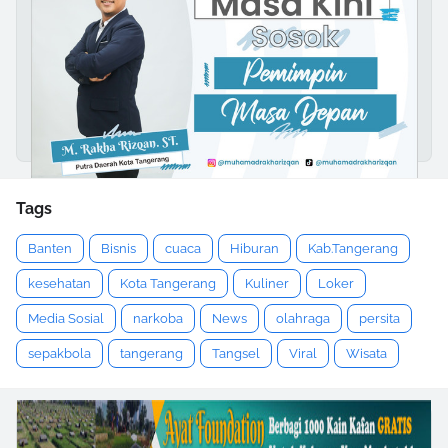
Tags
Banten
Bisnis
cuaca
Hiburan
Kab.Tangerang
kesehatan
Kota Tangerang
Kuliner
Loker
Media Sosial
narkoba
News
olahraga
persita
sepakbola
tangerang
Tangsel
Viral
Wisata