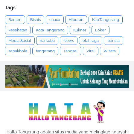
Tags
Banten
Bisnis
cuaca
Hiburan
Kab.Tangerang
kesehatan
Kota Tangerang
Kuliner
Loker
Media Sosial
narkoba
News
olahraga
persita
sepakbola
tangerang
Tangsel
Viral
Wisata
Hallo Tangerang adalah situs media yang melingkupi wilayah