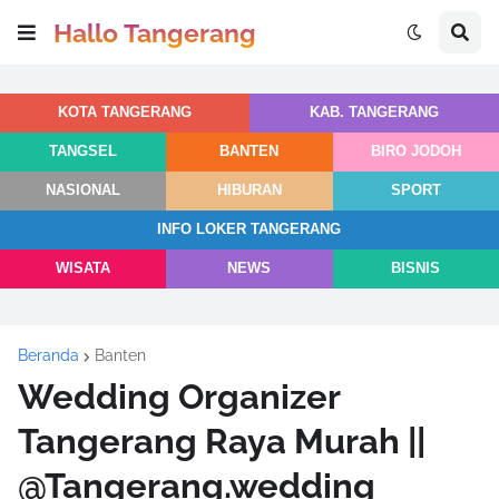
Hallo Tangerang
KOTA TANGERANG
KAB. TANGERANG
TANGSEL
BANTEN
BIRO JODOH
NASIONAL
HIBURAN
SPORT
INFO LOKER TANGERANG
WISATA
NEWS
BISNIS
Beranda
Banten
Wedding Organizer
Tangerang Raya Murah ||
@Tangerang.wedding