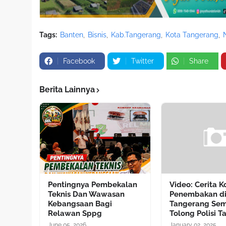
Tags:
Banten
Bisnis
Kab.Tangerang
Kota Tangerang
Facebook
Twitter
Share
Berita Lainnya
Pentingnya Pembekalan
Video: Cerita 
Teknis Dan Wawasan
Penembakan d
Kebangsaan Bagi
Tangerang Sem
Relawan Sppg
Tolong Polisi T
June 05, 2026
January 02, 2025