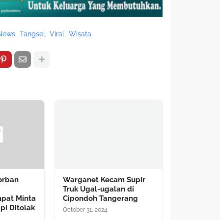
News
Tangsel
Viral
Wisata
Korban
Warganet Kecam Supir
i
Truk Ugal-ugalan di
pat Minta
Cipondoh Tangerang
api Ditolak
October 31, 2024