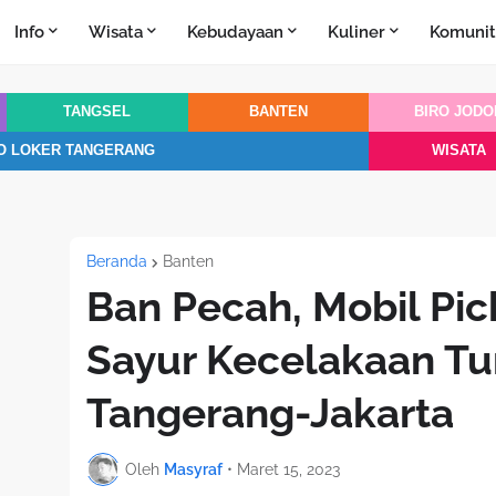
Info
Wisata
Kebudayaan
Kuliner
Komunit
TANGSEL
BANTEN
BIRO JODO
O LOKER TANGERANG
WISATA
Beranda
Banten
Ban Pecah, Mobil Pi
Sayur Kecelakaan Tun
Tangerang-Jakarta
Oleh
Masyraf
•
Maret 15, 2023