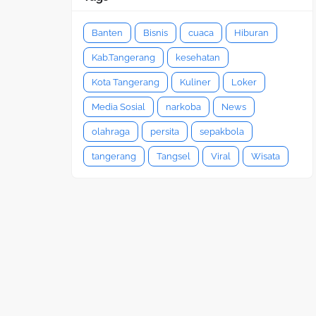
Banten
Bisnis
cuaca
Hiburan
Kab.Tangerang
kesehatan
Kota Tangerang
Kuliner
Loker
Media Sosial
narkoba
News
olahraga
persita
sepakbola
tangerang
Tangsel
Viral
Wisata