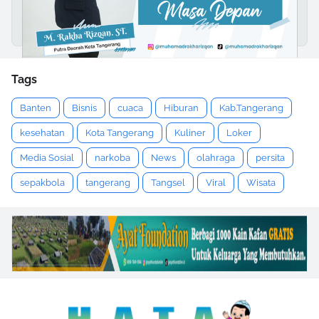
Tags
Banten
Bisnis
cuaca
Hiburan
Kab.Tangerang
kesehatan
Kota Tangerang
Kuliner
Loker
Media Sosial
narkoba
News
olahraga
persita
sepakbola
tangerang
Tangsel
Viral
Wisata