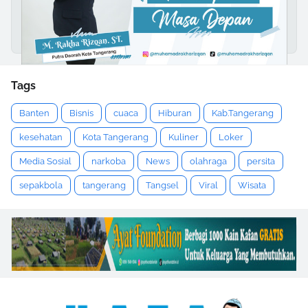
Tags
Banten
Bisnis
cuaca
Hiburan
Kab.Tangerang
kesehatan
Kota Tangerang
Kuliner
Loker
Media Sosial
narkoba
News
olahraga
persita
sepakbola
tangerang
Tangsel
Viral
Wisata