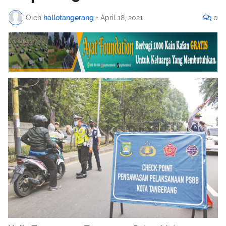
Oleh
hallotangerang
•
April 18, 2021
0