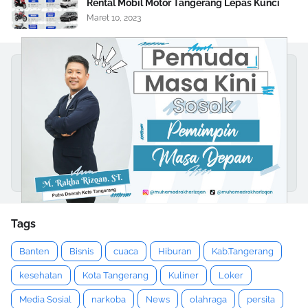
Rental Mobil Motor Tangerang Lepas Kunci
Maret 10, 2023
Tags
Banten
Bisnis
cuaca
Hiburan
Kab.Tangerang
kesehatan
Kota Tangerang
Kuliner
Loker
Media Sosial
narkoba
News
olahraga
persita