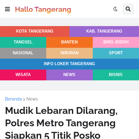
Hallo Tangerang
KOTA TANGERANG
KAB. TANGERANG
TANGSEL
BANTEN
BIRO JODOH
NASIONAL
HIBURAN
SPORT
INFO LOKER TANGERANG
WISATA
NEWS
BISNIS
Beranda
News
Mudik Lebaran Dilarang,
Polres Metro Tangerang
Siapkan 5 Titik Posko