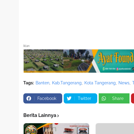
Iklan
Tags:
Banten
Kab.Tangerang
Kota Tangerang
News
Facebook
Twitter
Share
Berita Lainnya