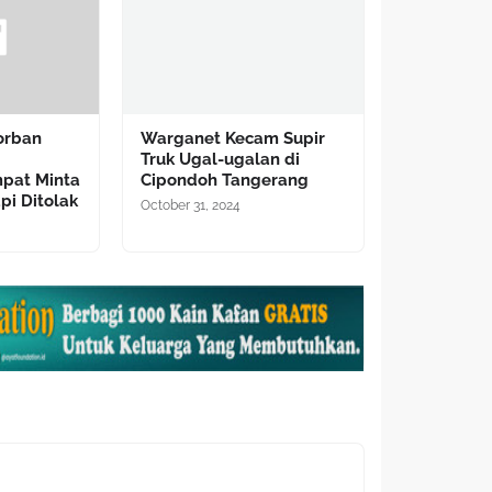
Korban
Warganet Kecam Supir
i
Truk Ugal-ugalan di
pat Minta
Cipondoh Tangerang
api Ditolak
October 31, 2024