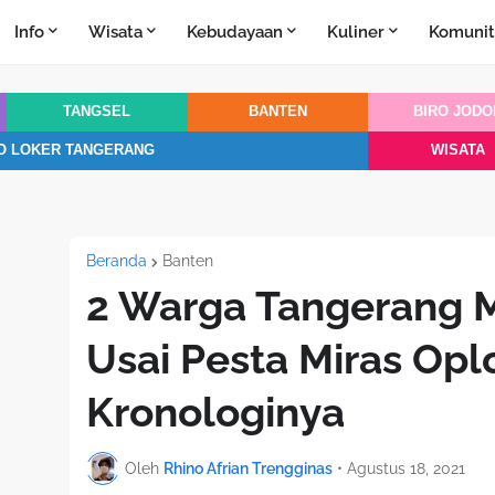
Info
Wisata
Kebudayaan
Kuliner
Komunit
TANGSEL
BANTEN
BIRO JODO
O LOKER TANGERANG
WISATA
Beranda
Banten
2 Warga Tangerang 
Usai Pesta Miras Opl
Kronologinya
Oleh
Rhino Afrian Trengginas
•
Agustus 18, 2021