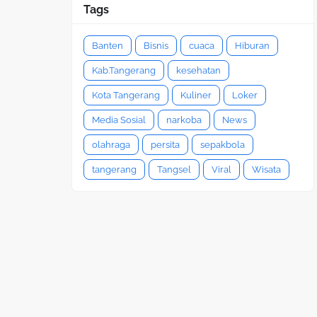
Tags
Banten
Bisnis
cuaca
Hiburan
Kab.Tangerang
kesehatan
Kota Tangerang
Kuliner
Loker
Media Sosial
narkoba
News
olahraga
persita
sepakbola
tangerang
Tangsel
Viral
Wisata