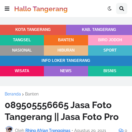
Hallo Tangerang
KOTA TANGERANG
KAB. TANGERANG
TANGSEL
BANTEN
BIRO JODOH
NASIONAL
HIBURAN
SPORT
INFO LOKER TANGERANG
WISATA
NEWS
BISNIS
Beranda
Banten
089505556665 Jasa Foto
Tangerang || Jasa Foto Pro
Oleh
Rhino Afrian Trengginas
•
Agustus 29, 2021
0