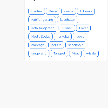
Banten
Bisnis
cuaca
Hiburan
Kab.Tangerang
kesehatan
Kota Tangerang
Kuliner
Loker
Media Sosial
narkoba
News
olahraga
persita
sepakbola
tangerang
Tangsel
Viral
Wisata