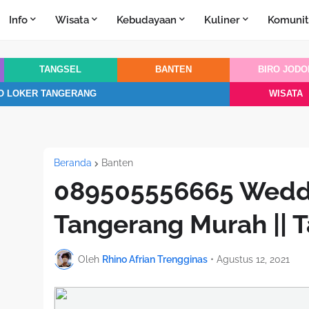
Info
Wisata
Kebudayaan
Kuliner
Komunit
TANGSEL
BANTEN
BIRO JODO
O LOKER TANGERANG
WISATA
Beranda
Banten
089505556665 Weddi
Tangerang Murah || 
Oleh
Rhino Afrian Trengginas
•
Agustus 12, 2021