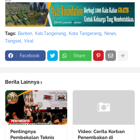
Iklan
Tags:
Banten
Kab.Tangerang
Kota Tangerang
News
Tangsel
Viral
Facebook
Share
Berita Lainnya
Pentingnya
Video: Cerita Korban
Pembekalan Teknis
Penembakan di