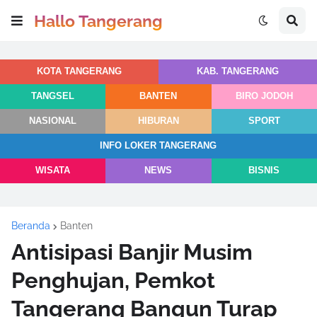
Hallo Tangerang
KOTA TANGERANG
KAB. TANGERANG
TANGSEL
BANTEN
BIRO JODOH
NASIONAL
HIBURAN
SPORT
INFO LOKER TANGERANG
WISATA
NEWS
BISNIS
Beranda
Banten
Antisipasi Banjir Musim
Penghujan, Pemkot
Tangerang Bangun Turap