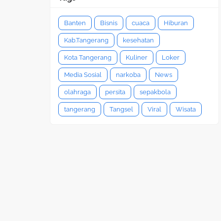
Banten
Bisnis
cuaca
Hiburan
Kab.Tangerang
kesehatan
Kota Tangerang
Kuliner
Loker
Media Sosial
narkoba
News
olahraga
persita
sepakbola
tangerang
Tangsel
Viral
Wisata