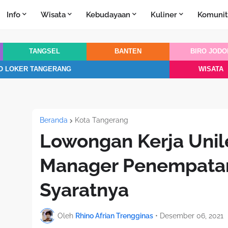
Info
Wisata
Kebudayaan
Kuliner
Komunit
TANGSEL
BANTEN
BIRO JODO
O LOKER TANGERANG
WISATA
Beranda
Kota Tangerang
Lowongan Kerja Unile
Manager Penempatan
Syaratnya
Oleh
Rhino Afrian Trengginas
•
Desember 06, 2021