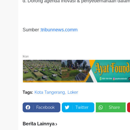
d. Dorong agenda inovasi & penyederhanaan dalam
Sumber
:tribunnews.comm
Iklan
Tags:
Kota Tangerang
Loker
Facebook
Twitter
Share
Berita Lainnya