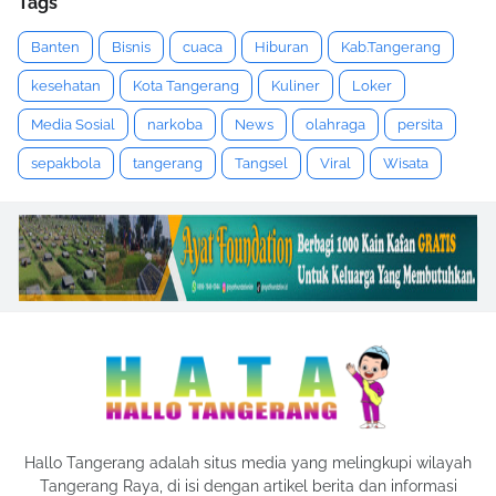
Tags
Banten
Bisnis
cuaca
Hiburan
Kab.Tangerang
kesehatan
Kota Tangerang
Kuliner
Loker
Media Sosial
narkoba
News
olahraga
persita
sepakbola
tangerang
Tangsel
Viral
Wisata
Hallo Tangerang adalah situs media yang melingkupi wilayah
Tangerang Raya, di isi dengan artikel berita dan informasi