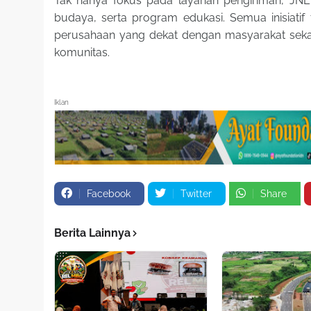
Tak hanya fokus pada layanan pengiriman, JNE j
budaya, serta program edukasi. Semua inisiatif
perusahaan yang dekat dengan masyarakat sek
komunitas.
Iklan
Facebook
Twitter
Share
Berita Lainnya