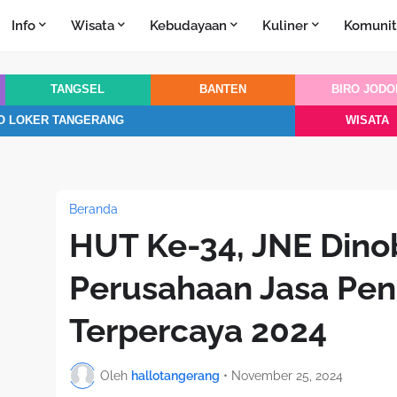
Info
Wisata
Kebudayaan
Kuliner
Komunit
TANGSEL
BANTEN
BIRO JODO
O LOKER TANGERANG
WISATA
Beranda
HUT Ke-34, JNE Dino
Perusahaan Jasa Pen
Terpercaya 2024
Oleh
hallotangerang
•
November 25, 2024