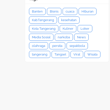
Banten
Bisnis
cuaca
Hiburan
Kab.Tangerang
kesehatan
Kota Tangerang
Kuliner
Loker
Media Sosial
narkoba
News
olahraga
persita
sepakbola
tangerang
Tangsel
Viral
Wisata