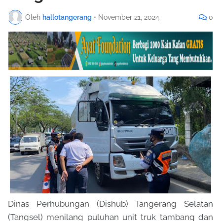
Oleh
hallotangerang
•
November 21, 2024
0
Dinas Perhubungan (Dishub) Tangerang Selatan
(Tangsel) menilang puluhan unit truk tambang dan