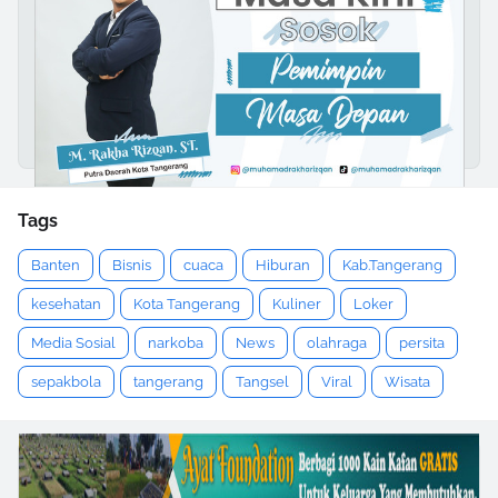
Tags
Banten
Bisnis
cuaca
Hiburan
Kab.Tangerang
kesehatan
Kota Tangerang
Kuliner
Loker
Media Sosial
narkoba
News
olahraga
persita
sepakbola
tangerang
Tangsel
Viral
Wisata