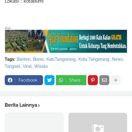
Lokasi : kotabumi
Iklan
Tags:
Banten
Bisnis
Kab.Tangerang
Kota Tangerang
News
Tangsel
Viral
Wisata
Facebook
Share
Berita Lainnya