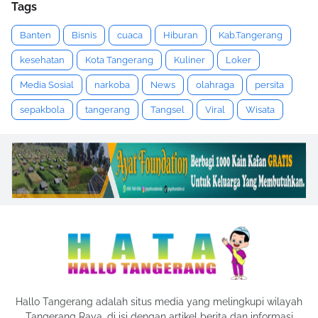
Tags
Banten
Bisnis
cuaca
Hiburan
Kab.Tangerang
kesehatan
Kota Tangerang
Kuliner
Loker
Media Sosial
narkoba
News
olahraga
persita
sepakbola
tangerang
Tangsel
Viral
Wisata
Hallo Tangerang adalah situs media yang melingkupi wilayah
Tangerang Raya, di isi dengan artikel berita dan informasi