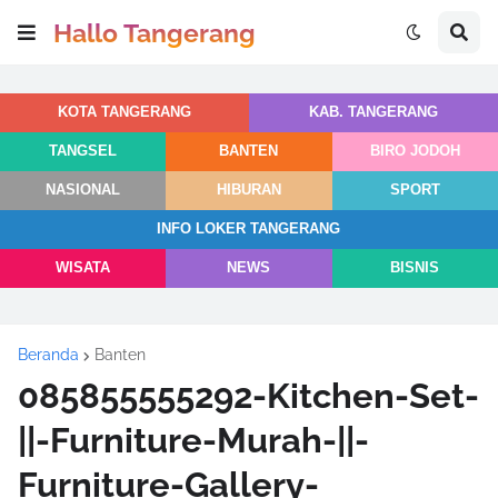
Hallo Tangerang
KOTA TANGERANG
KAB. TANGERANG
TANGSEL
BANTEN
BIRO JODOH
NASIONAL
HIBURAN
SPORT
INFO LOKER TANGERANG
WISATA
NEWS
BISNIS
Beranda
Banten
085855555292-Kitchen-Set-
||-Furniture-Murah-||-
Furniture-Gallery-